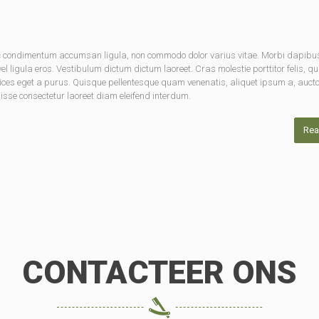
nec condimentum accumsan ligula, non commodo dolor varius vitae. Morbi dapibu
 ligula eros. Vestibulum dictum dictum laoreet. Cras molestie porttitor felis, qu
rices eget a purus. Quisque pellentesque quam venenatis, aliquet ipsum a, aucto
disse consectetur laoreet diam eleifend interdum.
Rea
CONTACTEER ONS