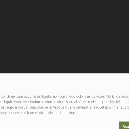
nec condimentum accumsan ligula, non commodo dolor varius vitae. Morbi dapibu
 ligula eros. Vestibulum dictum dictum laoreet. Cras molestie porttitor felis, qu
rices eget a purus. Quisque pellentesque quam venenatis, aliquet ipsum a, aucto
disse consectetur laoreet diam eleifend interdum.
Rea