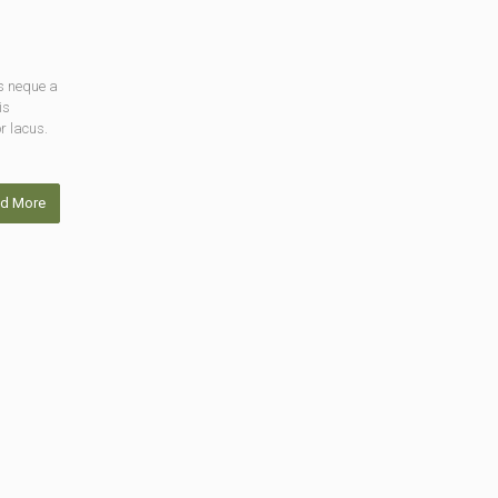
s neque a
is
r lacus.
d More