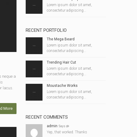
Lorem ipsum dolor sit amet,
consectetur adipiscing...
RECENT PORTFOLIO
The Mega Beard
Lorem ipsum dolor sit amet,
consectetur adipiscing...
Trending Hair Cut
Lorem ipsum dolor sit amet,
consectetur adipiscing...
s neque a
is
Moustache Works
r lacus.
Lorem ipsum dolor sit amet,
consectetur adipiscing...
d More
RECENT COMMENTS
admin
Says
Yep, that worked. Thanks