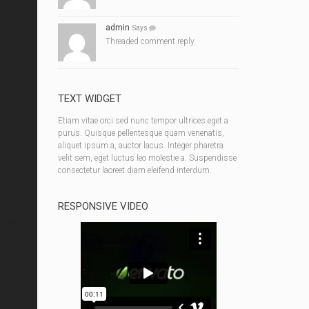
admin
Says
Threaded comment reply
TEXT WIDGET
Etiam vitae orci sed nunc tempor ultrices eget a
purus. Quisque pellentesque quam venenatis,
aliquet ipsum a, auctor lacus. Integer pharetra
velit sem, eget luctus leo molestie a. Suspendisse
consectetur laoreet diam eleifend interdum.
RESPONSIVE VIDEO