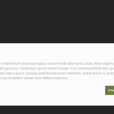
nec condimentum accumsan ligula, non commodo dolor varius vitae. Morbi dapibu
 ligula eros. Vestibulum dictum dictum laoreet. Cras molestie porttitor felis, qu
rices eget a purus. Quisque pellentesque quam venenatis, aliquet ipsum a, aucto
disse consectetur laoreet diam eleifend interdum.
Rea