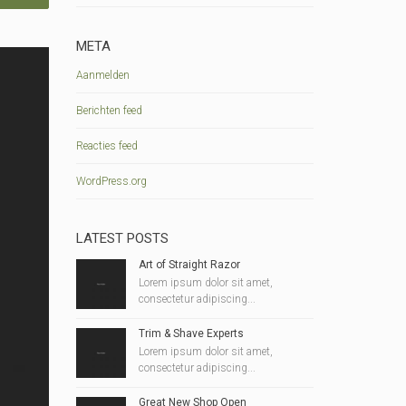
META
Aanmelden
Berichten feed
Reacties feed
WordPress.org
LATEST POSTS
Art of Straight Razor
Lorem ipsum dolor sit amet,
consectetur adipiscing...
Trim & Shave Experts
Lorem ipsum dolor sit amet,
consectetur adipiscing...
Great New Shop Open