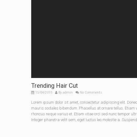
Trending Hair Cut
15/04/2015
By
admin
No Comments
Lorem ipsum dolor sit amet, consectetur adipiscing elit. Do
mauris sodales bibendum. Phasellus at ornare tellus. Etiam vel
rhoncus neque varius et. Etiam vitae orci sed nunc tempor ult
Integer pharetra velit sem, eget luctus leo molestie a. Suspen