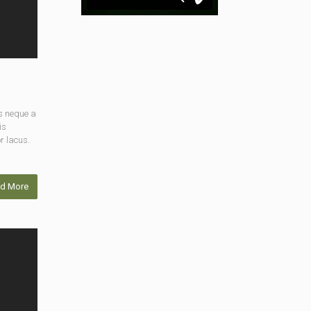
s neque a
is
r lacus.
d More