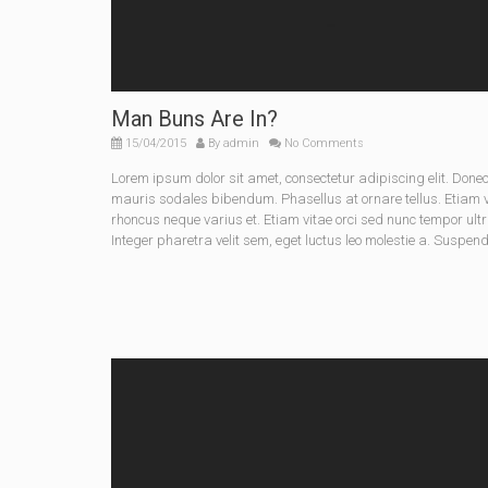
Man Buns Are In?
15/04/2015
By
admin
No Comments
Lorem ipsum dolor sit amet, consectetur adipiscing elit. Do
mauris sodales bibendum. Phasellus at ornare tellus. Etiam vel
rhoncus neque varius et. Etiam vitae orci sed nunc tempor ult
Integer pharetra velit sem, eget luctus leo molestie a. Suspen