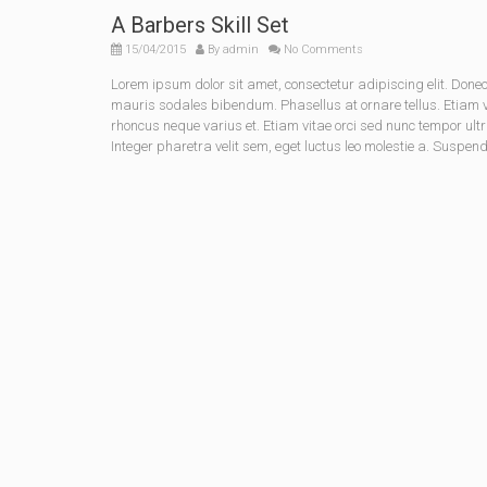
A Barbers Skill Set
15/04/2015
By
admin
No Comments
Lorem ipsum dolor sit amet, consectetur adipiscing elit. Do
mauris sodales bibendum. Phasellus at ornare tellus. Etiam vel
rhoncus neque varius et. Etiam vitae orci sed nunc tempor ult
Integer pharetra velit sem, eget luctus leo molestie a. Suspen