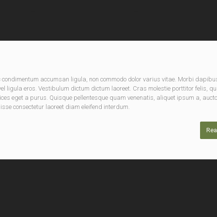
nec condimentum accumsan ligula, non commodo dolor varius vitae. Morbi dapibu
 ligula eros. Vestibulum dictum dictum laoreet. Cras molestie porttitor felis, qu
rices eget a purus. Quisque pellentesque quam venenatis, aliquet ipsum a, aucto
disse consectetur laoreet diam eleifend interdum.
Rea