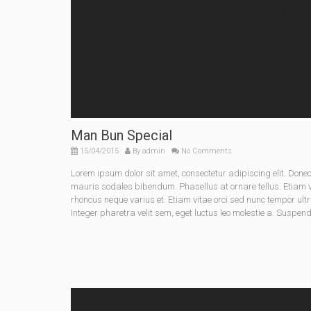
Man Bun Special
15/04/2015
By
admin
No Comments
Lorem ipsum dolor sit amet, consectetur adipiscing elit. Do
mauris sodales bibendum. Phasellus at ornare tellus. Etiam vel
rhoncus neque varius et. Etiam vitae orci sed nunc tempor ult
Integer pharetra velit sem, eget luctus leo molestie a. Suspen