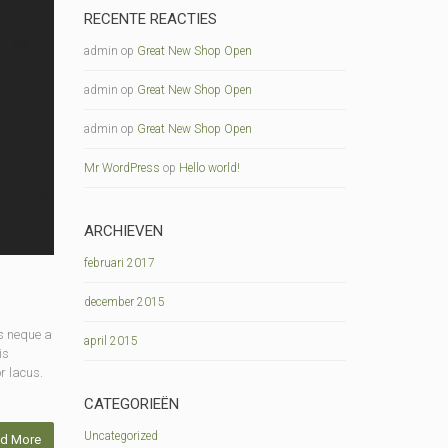
RECENTE REACTIES
admin
op
Great New Shop Open
admin
op
Great New Shop Open
admin
op
Great New Shop Open
Mr WordPress
op
Hello world!
ARCHIEVEN
februari 2017
december 2015
s neque a
april 2015
is
r lacus.
CATEGORIEËN
Uncategorized
d More