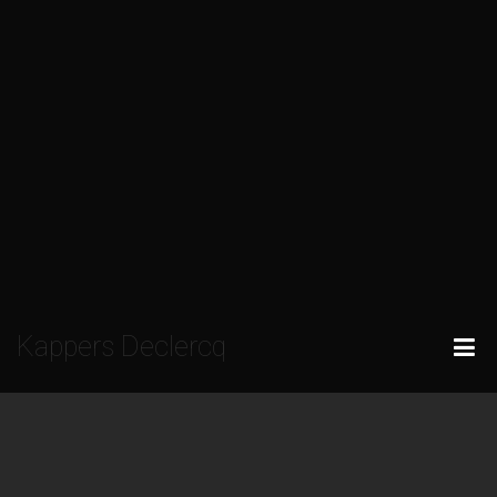
Kappers Declercq
VOOR HEM EN HAAR